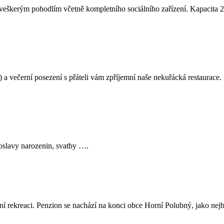
veškerým pohodlím včetně kompletního sociálního zařízení. Kapacita 2
večerní posezení s přáteli vám zpříjemní naše nekuřácká restaurace. Spe
 oslavy narozenin, svatby ….
í rekreaci. Penzion se nachází na konci obce Horní Polubný, jako nejbli