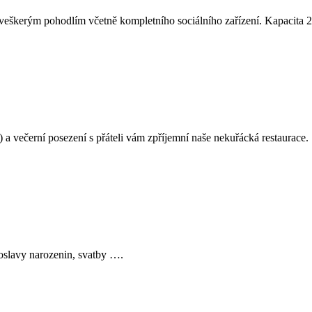
veškerým pohodlím včetně kompletního sociálního zařízení. Kapacita 2
večerní posezení s přáteli vám zpříjemní naše nekuřácká restaurace. Spe
 oslavy narozenin, svatby ….