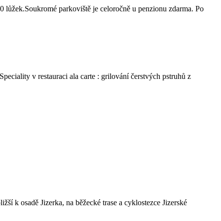
0 lůžek.Soukromé parkoviště je celoročně u penzionu zdarma. Po
ciality v restauraci ala carte : grilování čerstvých pstruhů z
žší k osadě Jizerka, na běžecké trase a cyklostezce Jizerské