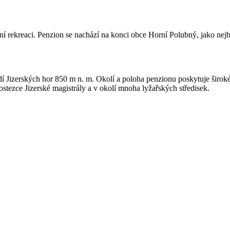
í rekreaci. Penzion se nachází na konci obce Horní Polubný, jako nejbli
í Jizerských hor 850 m n. m. Okolí a poloha penzionu poskytuje široké
ostezce Jizerské magistrály a v okolí mnoha lyžařských středisek.